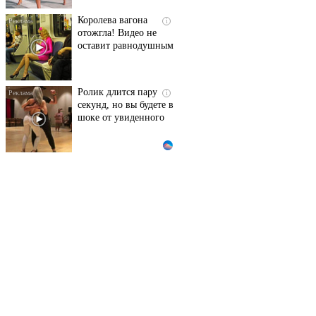
Королева вагона
i
отожгла! Видео не
оставит равнодушным
Ролик длится пару
i
секунд, но вы будете в
шоке от увиденного
Этот танец невесты
i
оставит вас без слов!
Пересмотрела 10 раз
Ролик из Омска: вы
i
будете смеяться долго
Что стало причиной
i