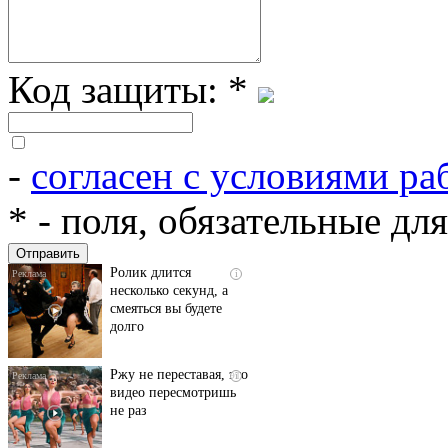
Код защиты:
*
-
согласен с условиями ра
Скрытая камера на
i
пляже Крыма: Что
*
- поля, обязательные дл
люди вытворяют, когда
их не видят...
Ролик длится
i
несколько секунд, а
смеяться вы будете
долго
Ржу не переставая, это
i
видео пересмотришь
не раз