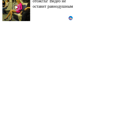
отожгла! Видео не
оставит равнодушным
Этот танец невесты
i
оставит вас без слов!
Пересмотрела 10 раз
Ролик из Омска: вы
i
будете смеяться долго
Что стало причиной
i
громкого взрыва в
Москве 7 августа