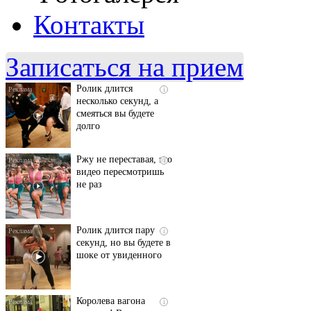
Контакты
Скрытая камера на
i
пляже Крыма: Что
люди вытворяют, когда
их не видят...
Записаться на прием
Ролик длится
i
несколько секунд, а
смеяться вы будете
долго
Ржу не переставая, это
i
видео пересмотришь
не раз
Ролик длится пару
i
секунд, но вы будете в
шоке от увиденного
Королева вагона
i