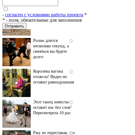
Скрытая камера на
i
пляже Крыма: Что
люди вытворяют, когда
-
согласен с условиями работы проекта
*
их не видят...
*
- поля, обязательные для заполнения
Ролик длится
i
несколько секунд, а
смеяться вы будете
долго
Королева вагона
i
отожгла! Видео не
оставит равнодушным
Этот танец невесты
i
оставит вас без слов!
Пересмотрела 10 раз
Ржу не переставая, это
i
видео пересмотришь
не раз