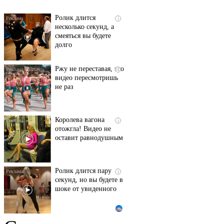
Ролик длится
i
несколько секунд, а
смеяться вы будете
долго
Ржу не переставая, это
i
видео пересмотришь
не раз
Королева вагона
i
отожгла! Видео не
оставит равнодушным
Ролик длится пару
i
секунд, но вы будете в
шоке от увиденного
Этот танец невесты
i