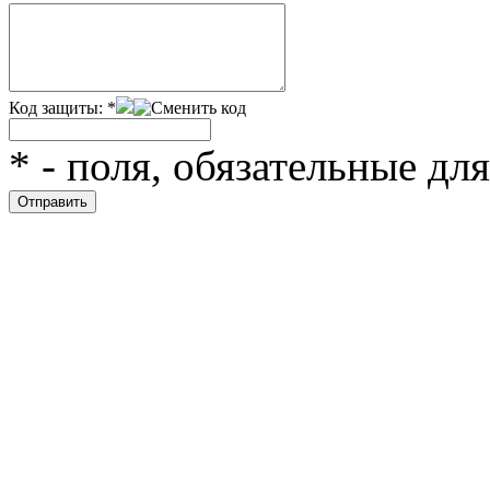
Код защиты:
*
*
- поля, обязательные дл
Скрытая камера на
i
пляже Крыма: Что
люди вытворяют, когда
их не видят...