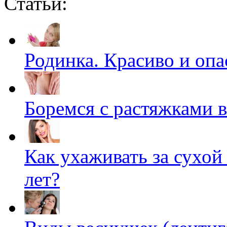
Статьи:
оставит вас без слов!
Пересмотрела 10 раз
Ролик из Омска: вы
i
Родинка. Красиво и опа
будете смеяться долго
Боремся с растяжками 
Как ухаживать за сухой 
лет?