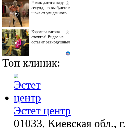
Ролик длится пару
i
секунд, но вы будете в
шоке от увиденного
Королева вагона
i
отожгла! Видео не
оставит равнодушным
Топ клиник:
Этот танец невесты
i
оставит вас без слов!
Пересмотрела 10 раз
Ролик из Омска: вы
i
будете смеяться долго
Эстет центр
01033, Киевская обл., г.
"Потеряли стыд в
i
погоне за "Диором":