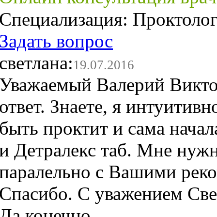
Специализация:
Проктоло
Задать вопрос
светлана:
19.07.2016
Уважаемый Валерий Викто
ответ. Знаете, я интуитив
быть проктит и сама начал
и Детралекс таб. Мне нуж
паралельно с Вашими рек
Спасибо. С уважением Све
Да,конечно.