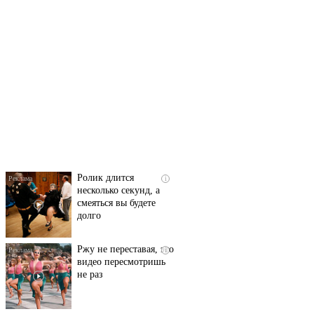
Скрытая камера на
i
пляже Крыма: Что
люди вытворяют, когда
их не видят...
Ролик длится
i
несколько секунд, а
смеяться вы будете
долго
Ржу не переставая, это
i
видео пересмотришь
не раз