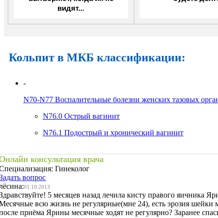
видят...
Кольпит в МКБ классификации:
-
N70-N77
Воспалительные болезни женских тазовых орга
N76.0
Острый вагинит
N76.1
Подострый и хронический вагинит
Онлайн консультация врача
Специализация:
Гинеколог
Задать вопрос
лёсина:
01.10.2013
Здравствуйте! 5 месяцев назад лечила кисту правого яичника Яр
Месячные всю жизнь не регулярные(мне 24), есть эрозия шейки м
после приёма Ярины месячные ходят не регулярно? Заранее спаси