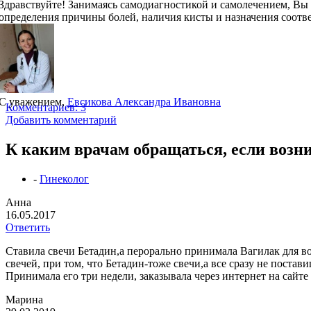
Здравствуйте! Занимаясь самодиагностикой и самолечением, Вы 
определения причины болей, наличия кисты и назначения соот
С уважением,
Евсикова Александра Ивановна
Комментариев: 3
Добавить комментарий
К каким врачам обращаться, если возн
-
Гинеколог
Анна
16.05.2017
Ответить
Ставила свечи Бетадин,а перорально принимала Вагилак для в
свечей, при том, что Бетадин-тоже свечи,а все сразу не пост
Принимала его три недели, заказывала через интернет на сайте
Марина