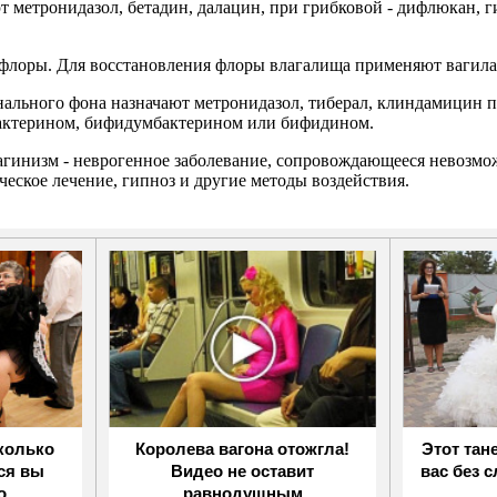
метронидазол, бетадин, далацин, при грибковой - дифлюкан, г
лоры. Для восстановления флоры влагалища применяют вагилак
ального фона назначают метронидазол, тиберал, клиндамицин п
обактерином, бифидумбактерином или бифидином.
агинизм - неврогенное заболевание, сопровождающееся невозм
ское лечение, гипноз и другие методы воздействия.
колько
Королева вагона отожгла!
Этот тан
ся вы
Видео не оставит
вас без 
о
равнодушным