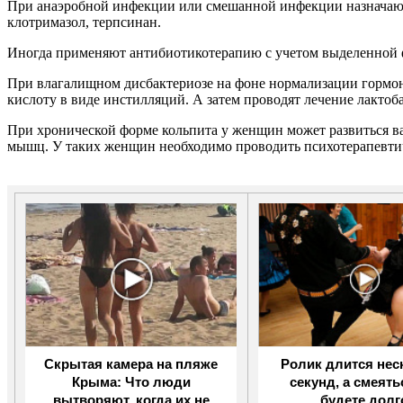
При анаэробной инфекции или смешанной инфекции назначают 
клотримазол, терпсинан.
Иногда применяют антибиотикотерапию с учетом выделенной ф
При влагалищном дисбактериозе на фоне нормализации гормон
кислоту в виде инстилляций. А затем проводят лечение лакт
При хронической форме кольпита у женщин может развиться в
мышц. У таких женщин необходимо проводить психотерапевтиче
Скрытая камера на пляже
Ролик длится нес
Крыма: Что люди
секунд, а смеять
вытворяют, когда их не
будете долг