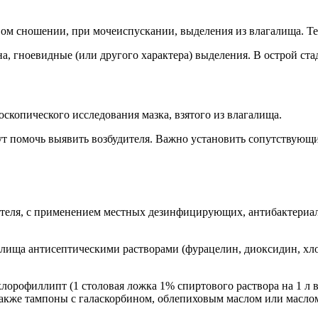
вом сношении, при мочеиспускании, выделения из влагалища. Те
а, гноевидные (или другого характера) выделения. В острой ста
скопического исследования мазка, взятого из влагалища.
ут помочь выявить возбудителя. Важно установить сопутствующи
ителя, с применением местных дезинфицирующих, антибактериа
лища антисептическими растворами (фурацелин, диоксидин, хл
орофиллипт (1 столовая ложка 1% спиртового раствора на 1 л 
акже тампоны с галаскорбином, облепиховым маслом или масло