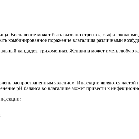
лища. Воспаление может быть вызвано стрепто-, стафилококками
быть комбинированное поражение влагалища различными возбуд
гинальный кандидоз, трихомониаз. Женщина может иметь любую
 очень распространенным явлением. Инфекции являются частой 
менение рН баланса во влагалище может привести к инфекционн
инфекции:
;