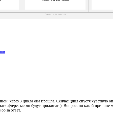
Доход для сайтов
нов
иной, через 3 цикла она прошла. Сейчас цикл спустя чувствую о
атки(через месяц будут прижигать). Вопрос- по какой причине м
бо за ответ.