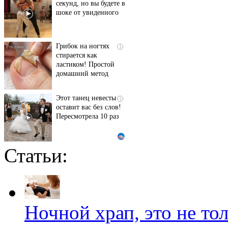
секунд, но вы будете в
шоке от увиденного
Грибок на ногтях
i
стирается как
ластиком! Простой
домашний метод
Этот танец невесты
i
оставит вас без слов!
Пересмотрела 10 раз
Статьи:
Ржу не переставая, это
i
видео пересмотришь
не раз
Королева вагона
i
Ночной храп, это не то
отожгла! Видео не
оставит равнодушным