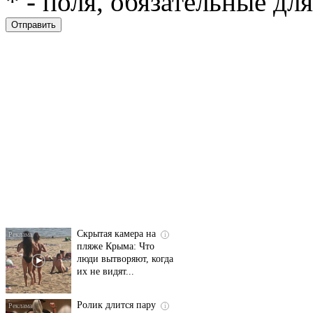
*
- поля, обязательные дл
Ролик длится
i
несколько секунд, а
смеяться вы будете
долго
Скрытая камера на
i
пляже Крыма: Что
люди вытворяют, когда
их не видят...
Ролик длится пару
i