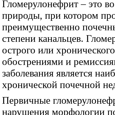
Гломерулонефрит – это в
природы, при котором пр
преимущественно почечны
степени канальцев. Гломе
острого или хроническог
обострениями и ремиссия
заболевания является наи
хронической почечной не
Первичные гломерулонефр
нарушения морфологии п