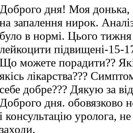
Доброго дня! Моя донька, 
на запалення нирок. Аналіз
було в нормі. Цього тижня 
лейкоцити підвищені-15-17
Що можете порадити?? Які
якісь лікарства??? Симпто
себе добре??? Дякую за від
Доброго дня. обовязково 
і консультацію уролога, не
заходи.