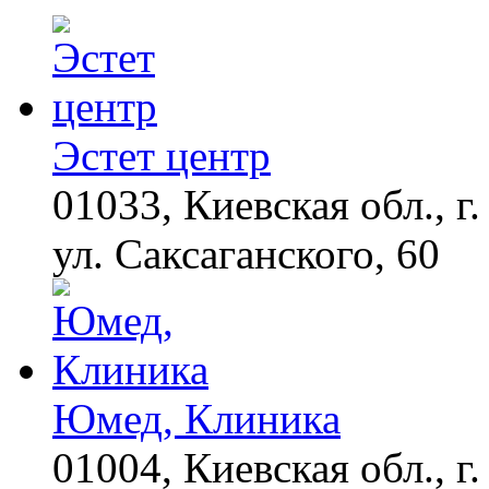
если перед сном…
Ногти будут чистыми!
i
Домашний метод
убьет грибок,
возьмите 3%-ю…
Эстет центр
01033, Киевская обл., г.
ул. Саксаганского, 60
Юмед, Клиника
01004, Киевская обл., г.