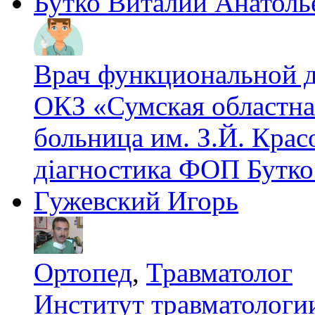
Бутко Виталий Анатоль
Врач функциональной 
ОКЗ «Сумская областна
больница им. З.Й. Крас
діагностика ФОП Бутко
Гужевский Игорь
Ортопед
,
Травматолог
Институт травматолог