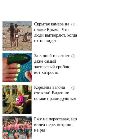
смеяться вы будете
долго
Скрытая камера на
i
пляже Крыма: Что
люди вытворяют, когда
их не видят...
За 5 дней исчезнет
i
даже самый
застарелый грибок:
вот хитрость
Королева вагона
i
отожгла! Видео не
оставит равнодушным
Ржу не переставая, это
i
видео пересмотришь
не раз