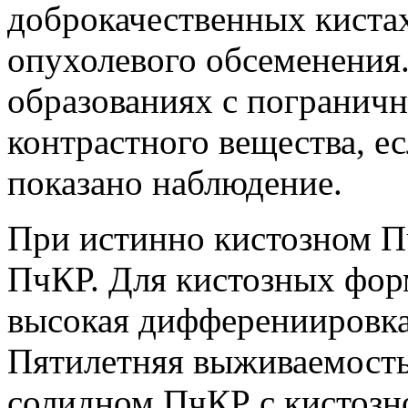
доброкачественных кистах
опухолевого обсеменения
образованиях с погранич
контрастного вещества, е
показано наблюдение.
При истинно кистозном П
ПчКР. Для кистозных фор
высокая дифферениировка
Пятилетняя выживаемость
солидном ПчКР с кистозно