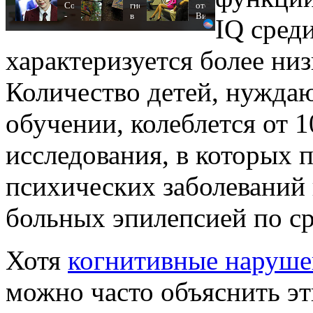
Собчак
гнезде
отожгла!
-
в
Видео
IQ сред
вот
Тверской
не
что
области
оставит
нашлось
подрос
равнодушным
характеризуется более ни
в
птенец
переписках
беркута
Количество детей, нужда
обучении, колеблется от 
исследования, в которых 
психических заболеваний 
больных эпилепсией по с
Хотя
когнитивные наруше
можно часто объяснить э