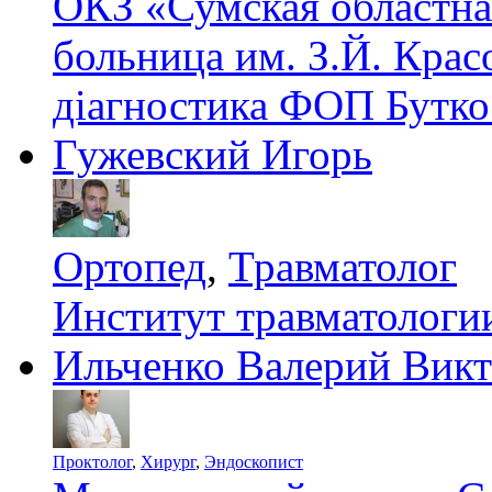
ОКЗ «Сумская областна
больница им. З.Й. Крас
діагностика ФОП Бутко
Гужевский Игорь
Ортопед
,
Травматолог
Институт травматолог
Ильченко Валерий Вик
Проктолог
,
Хирург
,
Эндоскопист