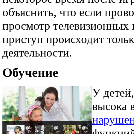
объяснить, что если пров
просмотр телевизионных 
приступ происходит тольк
деятельности.
Обучение
У детей
высока 
нарушен
Взломали
В
Королева
i
i
i
функций
Telegram
искусственном
вагона