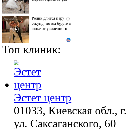
Ролик длится пару
i
секунд, но вы будете в
шоке от увиденного
Топ клиник:
Ролик из Омска: вы
i
будете смеяться долго
Ржу не переставая, это
i
видео пересмотришь
не раз
Эстет центр
01033, Киевская обл., г.
"Потеряли стыд в
i
погоне за "Диором":
Поплавская вмазала
ул. Саксаганского, 60
семейке Плющенко