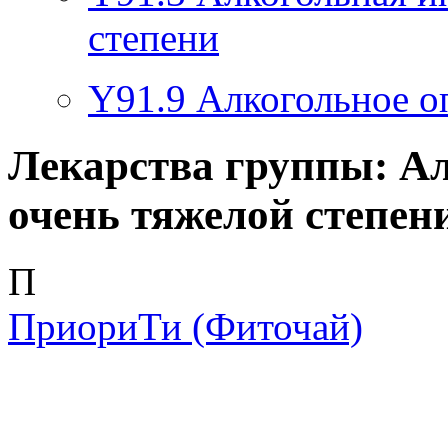
степени
Y91.9
Алкогольное о
Лекарства группы: А
очень тяжелой степен
П
ПриориТи
(Фиточай)