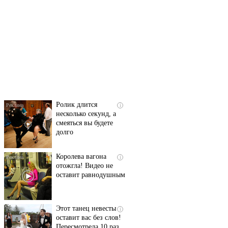
Скрытая камера на
i
пляже Крыма: Что
люди вытворяют, когда
их не видят...
Ролик длится
i
несколько секунд, а
смеяться вы будете
долго
Королева вагона
i
отожгла! Видео не
оставит равнодушным
Этот танец невесты
i
оставит вас без слов!
Пересмотрела 10 раз