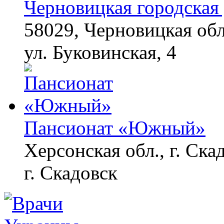
Черновицкая городская 
58029, Черновицкая обл
Ролик из Омска: вы
i
будете смеяться долго
ул. Буковинская, 4
Пансионат «Южный»
Херсонская обл., г. Ска
г. Скадовск