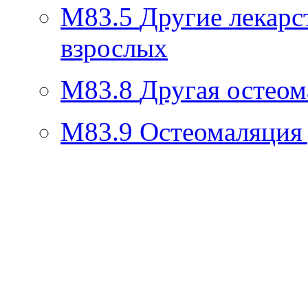
M83.5
Другие лекарс
взрослых
M83.8
Другая остеом
M83.9
Остеомаляция 
Ролик длится
i
несколько секунд, а