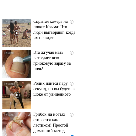
смеяться вы будете
долго
Скрытая камера на
i
пляже Крыма: Что
люди вытворяют, когда
их не видят...
Эта жгучая мазь
i
разъедает всю
грибковую заразу за
ночь!
Ролик длится пару
i
секунд, но вы будете в
шоке от увиденного
Грибок на ногтях
i
стирается как
ластиком! Простой
домашний метод