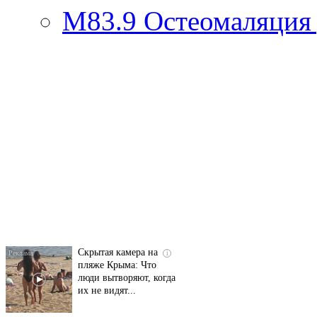
M83.9
Остеомаляция 
Ролик длится
i
несколько секунд, а
смеяться вы будете
долго
Скрытая камера на
i
пляже Крыма: Что
люди вытворяют, когда
их не видят...