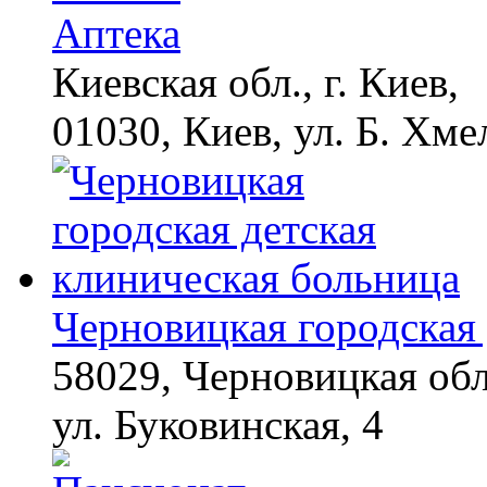
Аптека
Этот трюк уничтожает
i
грибок за 5 дней!
Киевская обл., г. Киев,
01030, Киев, ул. Б. Хме
Ролик из Омска: вы
i
будете смеяться долго
Черновицкая городская 
58029, Черновицкая обл
ул. Буковинская, 4