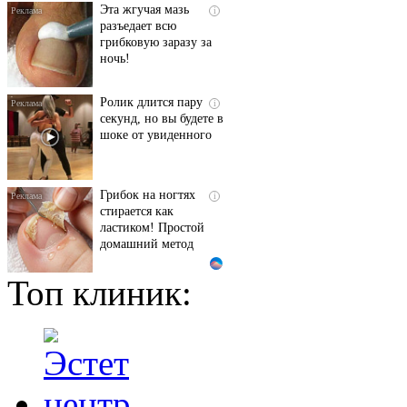
Эта жгучая мазь
i
разъедает всю
грибковую заразу за
ночь!
Ролик длится пару
i
секунд, но вы будете в
шоке от увиденного
Грибок на ногтях
i
стирается как
ластиком! Простой
домашний метод
Топ клиник:
Ногти будут чистыми!
i
Домашний метод
убьет грибок,
возьмите 3%-ю…
Королева вагона
i
отожгла! Видео не