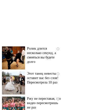
Скрытая камера на
i
пляже Крыма: Что
люди вытворяют, когда
их не видят...
Ролик длится
i
несколько секунд, а
смеяться вы будете
долго
Этот танец невесты
i
оставит вас без слов!
Пересмотрела 10 раз
Ржу не переставая, это
i
видео пересмотришь
не раз