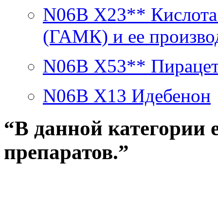
N06B X23**
Кислота
(ГАМК) и ее произв
N06B X53**
Пирацет
N06B X13
Идебенон
“В данной категории 
препаратов.”