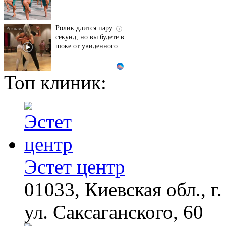
Ролик длится пару
i
секунд, но вы будете в
шоке от увиденного
Топ клиник:
Ролик из Омска: вы
i
будете смеяться долго
Взломали Telegram
i
Собчак - вот что
нашлось в переписках
Эстет центр
01033, Киевская обл., г.
Королева вагона
i
отожгла! Видео не
оставит равнодушным
ул. Саксаганского, 60