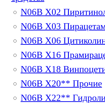
N06B X02
Пиритино
N06B X03
Пирацета
N06B X06
Цитиколи
N06B X16
Прамирац
N06B X18
Винпоцет
N06B X20**
Прочие
N06B X22**
Гидроли