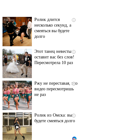
их не видят...
Ролик длится
i
несколько секунд, а
смеяться вы будете
долго
Этот танец невесты
i
оставит вас без слов!
Пересмотрела 10 раз
Ржу не переставая, это
i
видео пересмотришь
не раз
Ролик из Омска: вы
i
будете смеяться долго