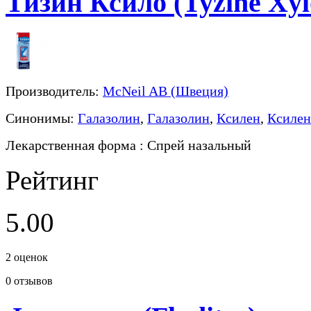
Тизин Ксило (Tyzine Xyl
Производитель:
McNeil AB (Швеция)
Синонимы:
Галазолин
,
Галазолин
,
Ксилен
,
Ксилен
Лекарственная форма
: Спрей назальный
Рейтинг
5.00
2
оценок
0
отзывов