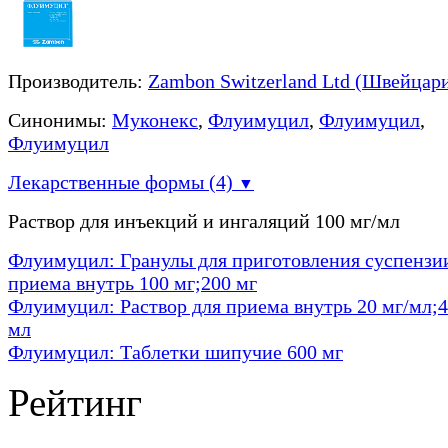
Производитель:
Zambon Switzerland Ltd (Швейцар
Синонимы:
Муконекс
,
Флуимуцил
,
Флуимуцил
,
Флуимуцил
Лекарственные формы (4)
▼
Раствор для инъекций и ингаляций 100 мг/мл
Флуимуцил: Гранулы для приготовления суспензи
приема внутрь 100 мг;200 мг
Флуимуцил: Раствор для приема внутрь 20 мг/мл;4
мл
Флуимуцил: Таблетки шипучие 600 мг
Рейтинг