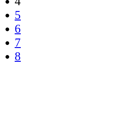
4
5
6
7
8
Скрытая камера на
i
пляже Крыма: Что
люди вытворяют, когда