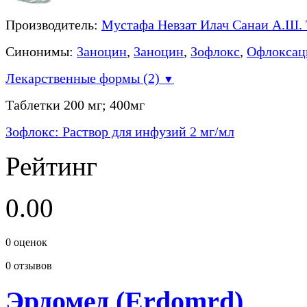
Производитель:
Мустафа Невзат Илач Санаи А.Ш.
Синонимы:
Заноцин
,
Заноцин
,
Зофлокс
,
Офлоксац
Лекарственные формы (2)
▼
Таблетки 200 мг; 400мг
Зофлокс: Раствор для инфузий 2 мг/мл
Рейтинг
0.00
0
оценок
0
отзывов
Эрдомед (Erdomrd)