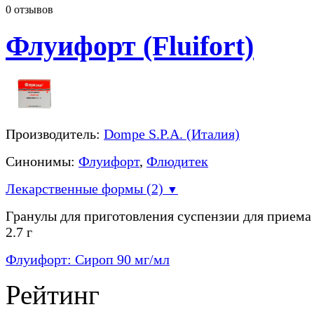
0
отзывов
Флуифорт (Fluifort)
Производитель:
Dompe S.P.A. (Италия)
Синонимы:
Флуифорт
,
Флюдитек
Лекарственные формы (2)
▼
Гранулы для приготовления суспензии для приема
2.7 г
Флуифорт: Сироп 90 мг/мл
Рейтинг