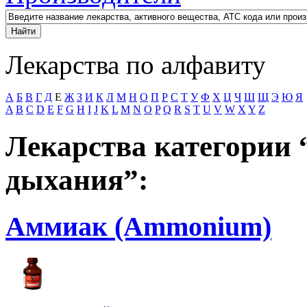
Лекарства по алфавиту
А
Б
В
Г
Д
Е
Ж
З
И
К
Л
М
Н
О
П
Р
С
Т
У
Ф
Х
Ц
Ч
Ш
Щ
Э
Ю
Я
A
B
C
D
E
F
G
H
I
J
K
L
M
N
O
P
Q
R
S
T
U
V
W
X
Y
Z
Лекарства категории 
дыхания”:
Аммиак (Ammonium)