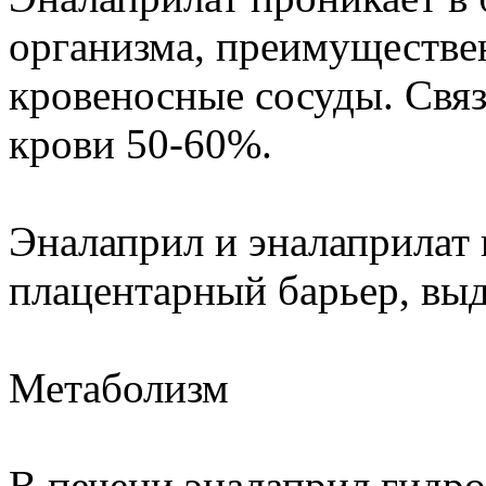
организма, преимуществен
кровеносные сосуды. Свя
крови 50-60%.
Эналаприл и эналаприлат
плацентарный барьер, вы
Метаболизм
В печени эналаприл гидро