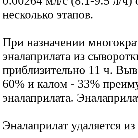
0.00264 мл/с (8.1-9.5 л/ч
несколько этапов.
При назначении многокра
эналаприлата из сыворотк
приблизительно 11 ч. Выв
60% и калом - 33% преим
эналаприлата. Эналаприла
Эналаприлат удаляется из