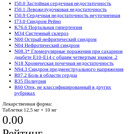
I50.0
Застойная сердечная недостаточность
I50.1
Левожелудочковая недостаточность
I50.9
Сердечная недостаточность неуточненная
I73.0
Синдром Рейно
K76.6
Портальная гипертензия
M34
Системный склероз
N00
Острый нефритический синдром
N04
Нефротический синдром
N08.3*
Гломерулярные поражения при сахарном
диабете Е10-Е14 с общим четвертым знаком .2
N18
Хроническая почечная недостаточность
N94.3
Синдром предменструального напряжения
R07.2
Боль в области сердца
R35
Полиурия
R60
Отек, не классифицированный в других
рубриках
Лекарственная форма:
Таблетки 12,5 мг + 10 мг
0.00
Рейтинг