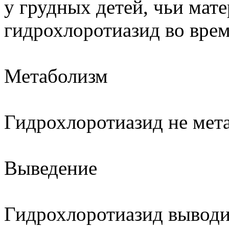
у грудных детей, чьи мат
гидрохлоротиазид во врем
Метаболизм
Гидрохлоротиазид не мета
Выведение
Гидрохлоротиазид выводи