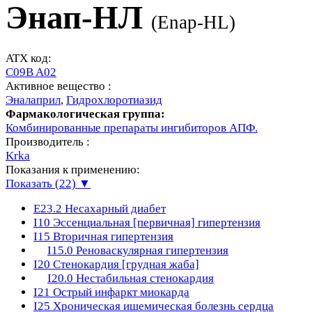
Энап-HЛ
(
Enap-HL
)
ATX код:
C09B A02
Активное вещество :
Эналаприл
,
Гидрохлоротиазид
Фармакологическая группа:
Комбинированные препараты ингибиторов АПФ.
Производитель :
Krka
Показания к применению:
Показать (22) ▼
E23.2
Несахарный диабет
I10
Эссенциальная [первичная] гипертензия
I15
Вторичная гипертензия
I15.0
Реноваскулярная гипертензия
I20
Стенокардия [грудная жаба]
I20.0
Нестабильная стенокардия
I21
Острый инфаркт миокарда
I25
Хроническая ишемическая болезнь сердца