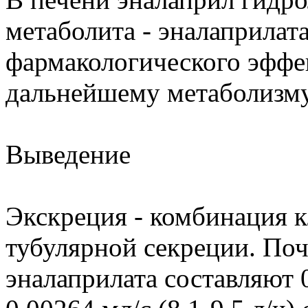
метаболита - эналаприлат
фармакологического эффек
дальнейшему метаболизму
Выведение
Экскреция - комбинация 
тубулярной секреции. По
эналаприлата составляют 0