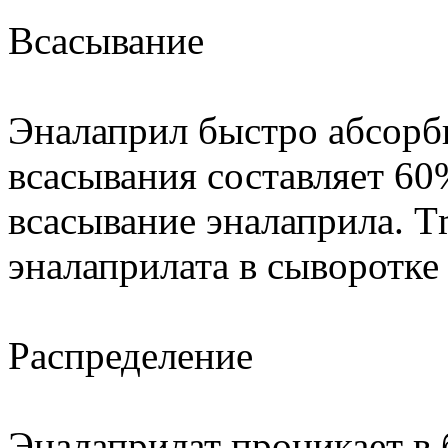
Всасывание
Эналаприл быстро абсорб
всасывания составляет 60
всасывание эналаприла. Т
эналаприлата в сыворотке 
Распределение
Эналаприлат проникает в