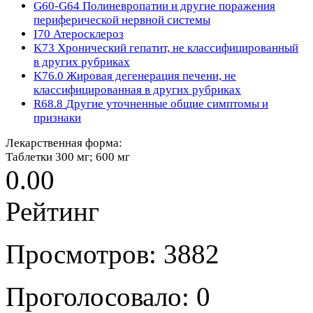
G60-G64
Полиневропатии и другие поражения
периферической нервной системы
I70
Атеросклероз
K73
Хронический гепатит, не классифицированный
в других рубриках
K76.0
Жировая дегенерация печени, не
классифицированная в других рубриках
R68.8
Другие уточненные общие симптомы и
признаки
Лекарственная форма:
Таблетки 300 мг; 600 мг
0.00
Рейтинг
Просмотров: 3882
Проголосовало: 0