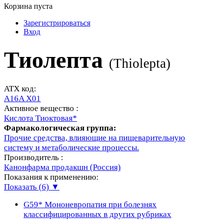
Корзина пуста
Зарегистрироваться
Вход
Тиолепта
(
Thiolepta
)
ATX код:
A16A X01
Активное вещество :
Кислота Тиоктовая*
Фармакологическая группа:
Прочие средства, влияющие на пищеварительную
систему и метаболические процессы.
Производитель :
Канонфарма продакшн (Россия)
Показания к применению:
Показать (6) ▼
G59*
Мононевропатия при болезнях
классифицированных в других рубриках