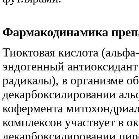
Фармакодинамика преп
Тиоктовая кислота (альфа
эндогенный антиоксидант
радикалы), в организме о
декарбоксилировании альф
кофермента митохондриа
комплексов участвует в о
декарбоксилировании пир