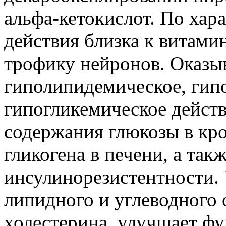
альфа-кетокислот. По хар
действия близка к витами
трофику нейронов. Оказыв
гиполипидемическое, гип
гипогликемическое дейст
содержания глюкозы в кр
гликогена в печени, а та
инсулинорезистентности. 
липидного и углеводного 
холестерина, улучшает ф