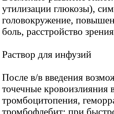
утилизации глюкозы), си
головокружение, повышен
боль, расстройство зрения
Раствор для инфузий
После в/в введения возмо
точечные кровоизлияния в
тромбоцитопения, геморра
тромбофлебит; при быстр