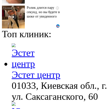
Ролик длится пару
i
секунд, но вы будете в
шоке от увиденного
Топ клиник:
Ногти будут чистыми!
i
Домашний метод
убьет грибок,
возьмите 3%-ю…
Королева вагона
i
отожгла! Видео не
оставит равнодушным
Эстет центр
01033, Киевская обл., г.
Ржу не переставая, это
i
видео пересмотришь
не раз
ул. Саксаганского, 60
Скрытые признаки
i