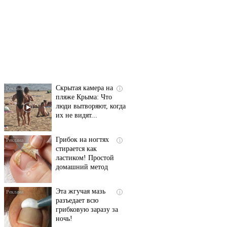
Ролик длится
i
несколько секунд, а
смеяться вы будете
долго
Скрытая камера на
i
пляже Крыма: Что
люди вытворяют, когда
их не видят...
Грибок на ногтях
i
стирается как
ластиком! Простой
домашний метод
Эта жгучая мазь
i
разъедает всю
грибковую заразу за
ночь!