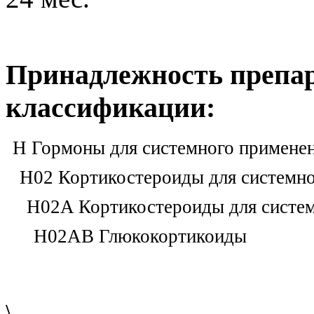
Принадлежность препар
классификации:
H Гормоны для системного применен
H02 Кортикостероиды для системн
H02A Кортикостероиды для систе
H02AB Глюкокортикоиды
\