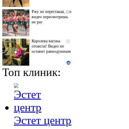
Ржу не переставая, это
i
видео пересмотришь
не раз
Королева вагона
i
отожгла! Видео не
оставит равнодушным
Топ клиник:
Этот танец невесты
i
оставит вас без слов!
Пересмотрела 10 раз
Что стало причиной
i
громкого взрыва в
Москве 7 августа
Эстет центр