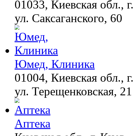
01033, Киевская обл., г.
Ролик из Омска: вы
i
будете смеяться долго
ул. Саксаганского, 60
Юмед, Клиника
01004, Киевская обл., г.
ул. Терещенковская, 21
Аптека