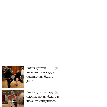
Скрытая камера на
i
пляже Крыма: Что
люди вытворяют, когда
их не видят...
Ролик длится
i
несколько секунд, а
смеяться вы будете
долго
Ролик длится пару
i
секунд, но вы будете в
шоке от увиденного