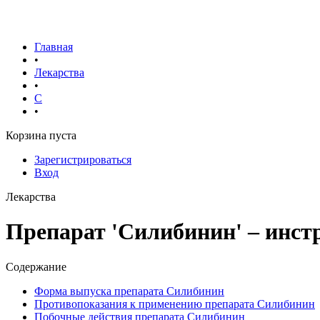
Главная
•
Лекарства
•
С
•
Корзина пуста
Зарегистрироваться
Вход
Лекарства
Препарат 'Силибинин' – инст
Содержание
Форма выпуска препарата Силибинин
Противопоказания к применению препарата Силибинин
Побочные действия препарата Силибинин