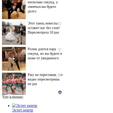
несколько секунд, а
смеяться вы будете
долго
Этот танец невесты
i
оставит вас без слов!
Пересмотрела 10 раз
Ролик длится пару
i
секунд, но вы будете в
шоке от увиденного
Ржу не переставая, это
i
видео пересмотришь
не раз
Топ клиник:
Ролик из Омска: вы
i
будете смеяться долго
Эстет центр