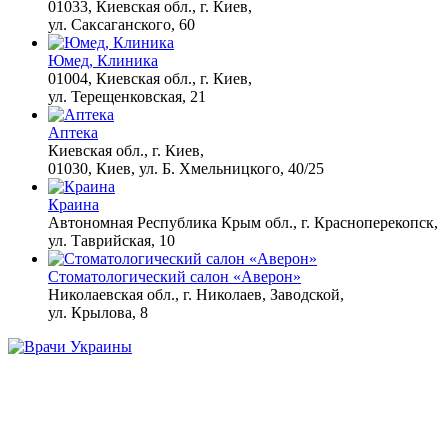
01033, Киевская обл., г. Киев,
ул. Саксаганского, 60
"Потеряли стыд в
i
Юмед, Клиника
погоне за "Диором":
01004, Киевская обл., г. Киев,
Поплавская вмазала
ул. Терещенковская, 21
семейке Плющенко
Аптека
Королева вагона
Киевская обл., г. Киев,
i
отожгла! Видео не
01030, Киев, ул. Б. Хмельницкого, 40/25
оставит равнодушным
Краина
Автономная Республика Крым обл., г. Красноперекопск,
ул. Таврийская, 10
Стоматологический салон «Аверон»
Николаевская обл., г. Николаев, Заводской,
ул. Крылова, 8