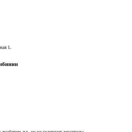
ная 1.
ибинин
диабетом, т.к. он не содержит декстрозы.