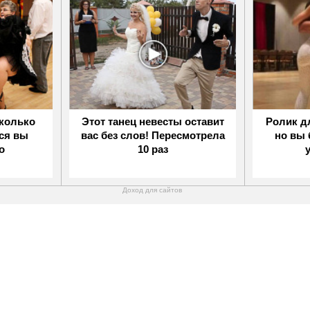
сколько
Этот танец невесты оставит
Ролик дл
ься вы
вас без слов! Пересмотрела
но вы 
о
10 раз
Доход для сайтов