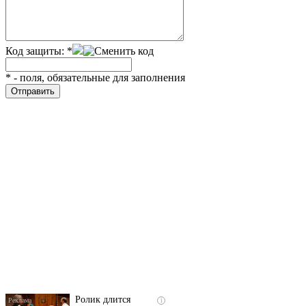
Код защиты:
*
*
- поля, обязательные для заполнения
Скрытая камера на
i
пляже Крыма: Что
люди вытворяют, когда
их не видят...
Ролик длится
i