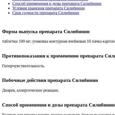
Способ применения и дозы препарата Силибинин
Условия хранения препарата Силибинин
Срок годности препарата Силибинин
Форма выпуска препарата Силибинин
таблетки 100 мг; упаковка контурная ячейковая 10 пачка картон
Противопоказания к применению препарата Сил
Гиперчувствительность.
Побочные действия препарата Силибинин
Диарея, аллергические реакции.
Способ применения и дозы препарата Силибинин
Раствор для приема внутрь можно назначать больным сахарным 