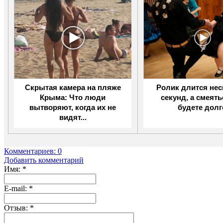
Скрытая камера на пляже
Ролик длится не
Крыма: Что люди
секунд, а смеят
вытворяют, когда их не
будете долг
видят...
Комментариев: 0
Добавить комментарий
Имя:
*
Е-mail:
*
Отзыв:
*