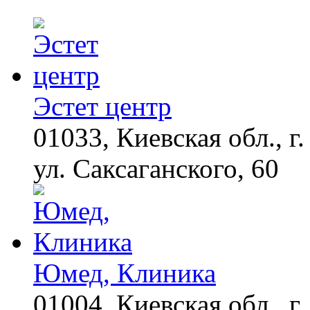
Королева вагона
i
отожгла! Видео не
оставит равнодушным
Эстет центр
01033, Киевская обл., г.
"Потеряли стыд в
i
погоне за "Диором":
Поплавская вмазала
ул. Саксаганского, 60
семейке Плющенко
Юмед, Клиника
01004, Киевская обл., г.