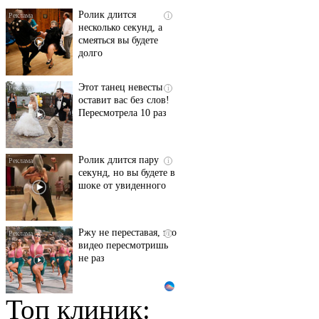
Ролик длится
i
несколько секунд, а
смеяться вы будете
долго
Этот танец невесты
i
оставит вас без слов!
Пересмотрела 10 раз
Ролик длится пару
i
секунд, но вы будете в
шоке от увиденного
Ржу не переставая, это
i
видео пересмотришь
не раз
Топ клиник:
Ролик из Омска: вы
i
будете смеяться долго