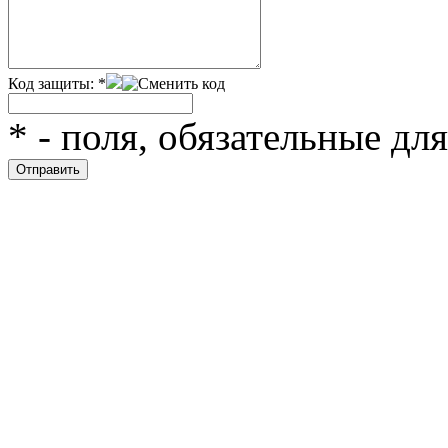
Код защиты:
*
*
- поля, обязательные дл
Скрытая камера на
i
пляже Крыма: Что
люди вытворяют, когда
их не видят...