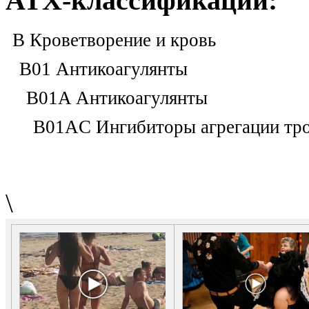
ATX-классификации:
B Кроветворение и кровь
B01 Антикоагулянты
B01A Антикоагулянты
B01AC Ингибиторы агрегации тро
\