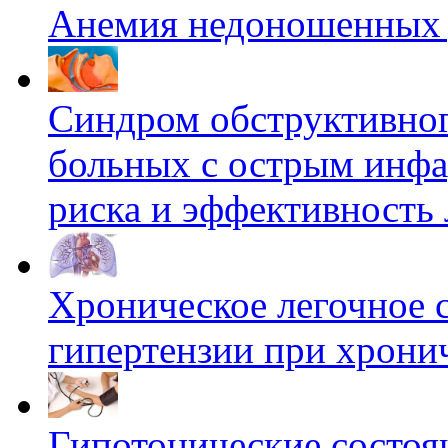
Анемия недоношенных 
Синдром обструктивного
больных с острым инфа
риска и эффективность
Хроническое легочное 
гипертензии при хрони
Скрытая камера на
i
пляже Крыма: Что
люди вытворяют, когда
Гипотонические состоя
их не видят...