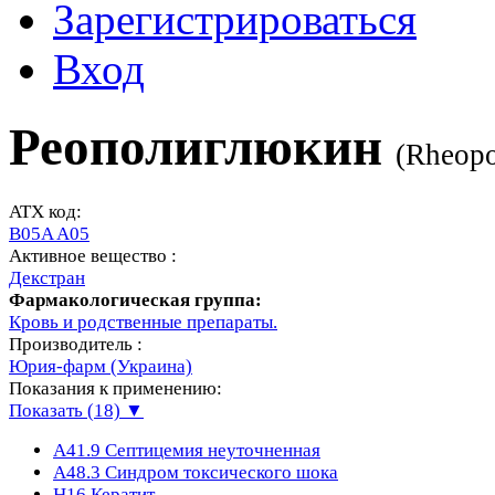
Зарегистрироваться
Вход
Реополиглюкин
(
Rheopo
ATX код:
B05A A05
Активное вещество :
Декстран
Фармакологическая группа:
Кровь и родственные препараты.
Производитель :
Юрия-фарм (Украина)
Показания к применению:
Показать (18) ▼
A41.9
Септицемия неуточненная
A48.3
Синдром токсического шока
H16
Кератит