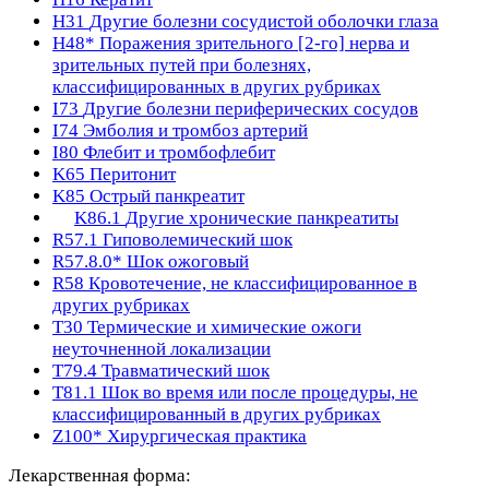
H31
Другие болезни сосудистой оболочки глаза
H48*
Поражения зрительного [2-го] нерва и
зрительных путей при болезнях,
классифицированных в других рубриках
I73
Другие болезни периферических сосудов
I74
Эмболия и тромбоз артерий
I80
Флебит и тромбофлебит
K65
Перитонит
K85
Острый панкреатит
K86.1
Другие хронические панкреатиты
R57.1
Гиповолемический шок
R57.8.0*
Шок ожоговый
R58
Кровотечение, не классифицированное в
других рубриках
T30
Термические и химические ожоги
неуточненной локализации
T79.4
Травматический шок
T81.1
Шок во время или после процедуры, не
классифицированный в других рубриках
Z100*
Хирургическая практика
Лекарственная форма: