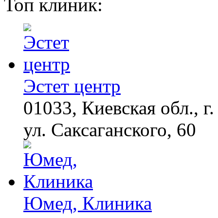
Топ клиник:
Ролик из Омска: вы
i
будете смеяться долго
Ржу не переставая, это
i
видео пересмотришь
не раз
Эстет центр
01033, Киевская обл., г.
"Потеряли стыд в
i
погоне за "Диором":
Поплавская вмазала
ул. Саксаганского, 60
семейке Плющенко
Юмед, Клиника