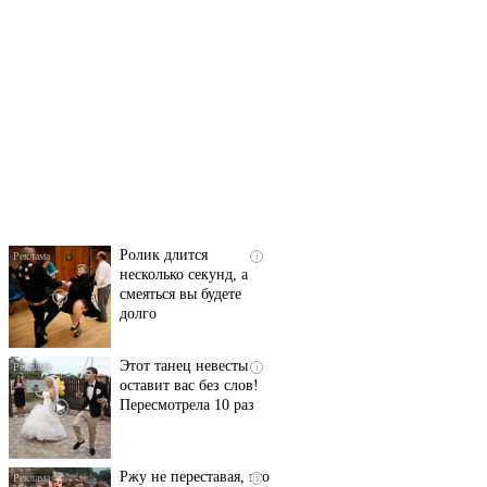
Скрытая камера на
i
пляже Крыма: Что
люди вытворяют, когда
их не видят...
Ролик длится
i
несколько секунд, а
смеяться вы будете
долго
Этот танец невесты
i
оставит вас без слов!
Пересмотрела 10 раз
Ржу не переставая, это
i