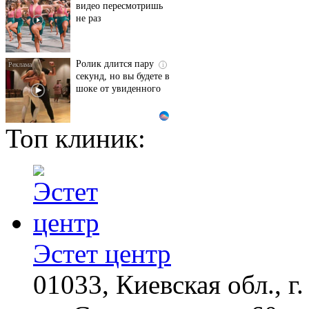
видео пересмотришь
не раз
Ролик длится пару
i
секунд, но вы будете в
шоке от увиденного
Топ клиник:
Ролик из Омска: вы
i
будете смеяться долго
Скрытые признаки
i
рака: на такое никто
не обращает
внимание, а зря!
Эстет центр
01033, Киевская обл., г.
Королева вагона
i
отожгла! Видео не
оставит равнодушным