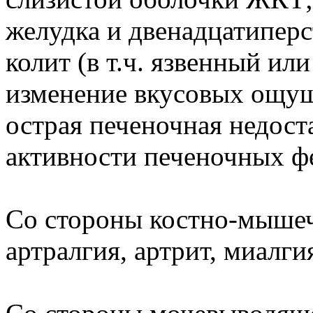
желудка и двенадцатипер
колит (в т.ч. язвенный ил
изменение вкусовых ощуще
острая печеночная недос
активности печеночных ф
Со стороны костно-мышеч
артралгия, артрит, миалги