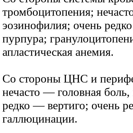
тромбоцитопения; нечаст
эозинофилия; очень редк
пурпура; гранулоцитопени
апластическая анемия.
Со стороны ЦНС и перифе
нечасто — головная боль,
редко — вертиго; очень р
галлюцинации.