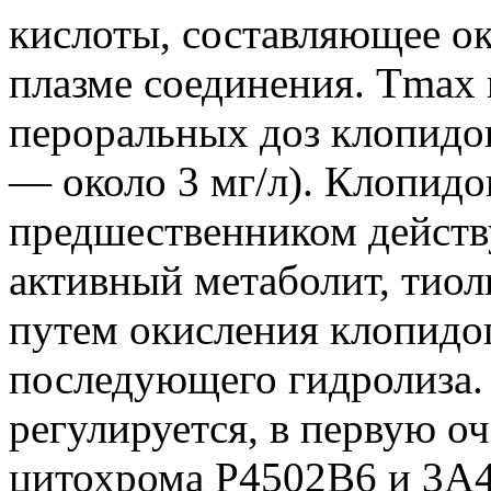
кислоты, составляющее о
плазме соединения. Tmax 
пероральных доз клопидог
— около 3 мг/л). Клопидо
предшественником действ
активный метаболит, тиол
путем окисления клопидог
последующего гидролиза.
регулируется, в первую о
цитохрома Р4502В6 и 3А4