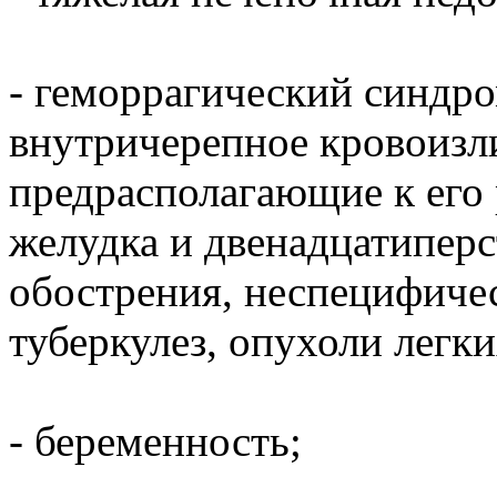
- геморрагический синдром
внутричерепное кровоизли
предрасполагающие к его 
желудка и двенадцатипер
обострения, неспецифичес
туберкулез, опухоли легк
- беременность;