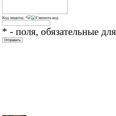
Код защиты:
*
*
- поля, обязательные дл
Скрытая камера на
i
пляже Крыма: Что
люди вытворяют, когда
их не видят...