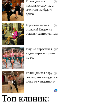
Ролик длится
i
несколько секунд, а
смеяться вы будете
долго
Королева вагона
i
отожгла! Видео не
оставит равнодушным
Ржу не переставая, это
i
видео пересмотришь
не раз
Ролик длится пару
i
секунд, но вы будете в
шоке от увиденного
Топ клиник:
Этот танец невесты
i
оставит вас без слов!