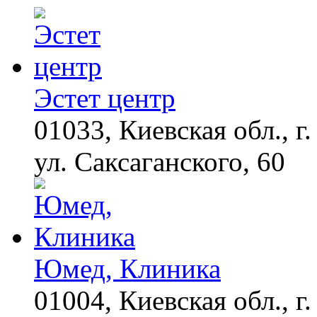
Пересмотрела 10 раз
Ролик из Омска: вы
i
будете смеяться долго
Эстет центр
01033, Киевская обл., г.
Что стало причиной
i
громкого взрыва в
Москве 7 августа
ул. Саксаганского, 60
Как пенсионеры 1945-
i
1965 годов могут
получить доплаты за
советский стаж
Юмед, Клиника
01004, Киевская обл., г.