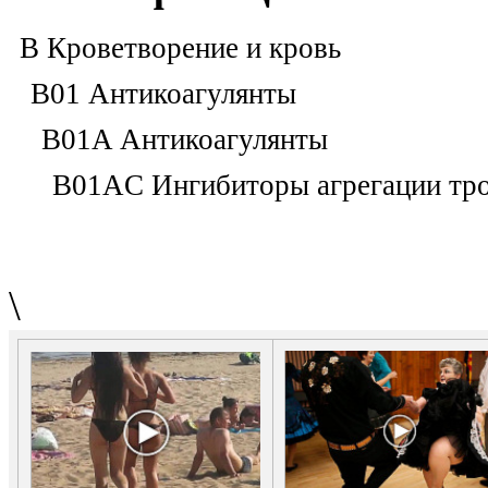
B Кроветворение и кровь
B01 Антикоагулянты
B01A Антикоагулянты
B01AC Ингибиторы агрегации тро
\