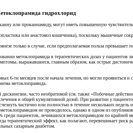
Метоклопрамида гидрохлорид
аину или прокаинамиду, могут иметь повышенную чувствительн
оропластика или анастомоз кишечника), поскольку мышечные со
мнезе только в случае, если предполагаемая польза превышает 
овании метоклопрамида в терапевтических дозах у пациентов лю
птомы, выражавшиеся, главным образом, как острые дистоничес
ых 6-ти месяцев после начала лечения, но могли проявиться и
приема метоклопрамида.
искинезии, часто необратимой (см. также «Побочные действия»)
ю лечения и общей кумулятивной дозой. При развитии у пациен
счезнуть частично или полностью в течение нескольких недель
 метоклопрамидом не проводилось, однако в одном из опубликов
% среди пациентов, лечившихся метоклопрамидом по крайней мер
огда терапевтический эффект, как полагают, перевешивает риск р
ольных сахарным диабетом.