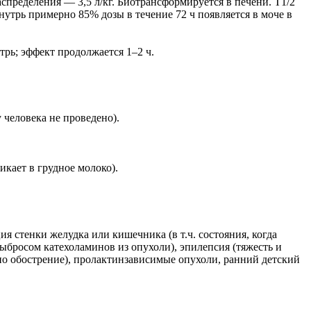
аспределения — 3,5 л/кг. Биотрансформируется в печени. T1/2
утрь примерно 85% дозы в течение 72 ч появляется в моче в
трь; эффект продолжается 1–2 ч.
человека не проведено).
кает в грудное молоко).
 стенки желудка или кишечника (в т.ч. состояния, когда
ыбросом катехоламинов из опухоли), эпилепсия (тяжесть и
но обострение), пролактинзависимые опухоли, ранний детский