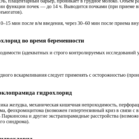
 ГЭБ, плацентарный барьер, проникает в грудное молоко. Объем р
ии функции почек — до 14 ч. Выводится почками (при приеме вн
нъюгатов).
10–15 мин после в/м введения, через 30–60 мин после приема вну
хлорид во время беременности
одимости (адекватных и строго контролируемых исследований у 
удного вскармливания следует применять с осторожностью (прони
оклопрамида гидрохлорид
ика желудка, механическая кишечная непроходимость, перфорация
ма, феохромоцитома (возможен гипертензивный криз в связи с в
ь Паркинсона и другие экстрапирамидные расстройства (возмож
го синдрома).
гидрохлорид