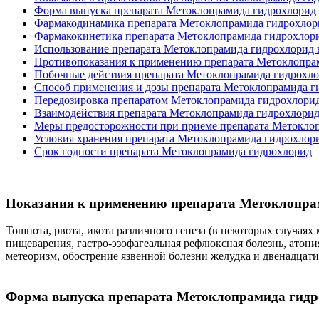
Форма выпуска препарата Метоклопрамида гидрохлорид
Фармакодинамика препарата Метоклопрамида гидрохлор
Фармакокинетика препарата Метоклопрамида гидрохлор
Использование препарата Метоклопрамида гидрохлорид 
Противопоказания к применению препарата Метоклопра
Побочные действия препарата Метоклопрамида гидрохл
Способ применения и дозы препарата Метоклопрамида г
Передозировка препаратом Метоклопрамида гидрохлори
Взаимодействия препарата Метоклопрамида гидрохлорид
Меры предосторожности при приеме препарата Метокло
Условия хранения препарата Метоклопрамида гидрохлор
Срок годности препарата Метоклопрамида гидрохлорид
Показания к применению препарата Метоклопра
Тошнота, рвота, икота различного генеза (в некоторых случая
пищеварения, гастро-эзофагеальная рефлюксная болезнь, атони
метеоризм, обострение язвенной болезни желудка и двенадцат
Форма выпуска препарата Метоклопрамида гид