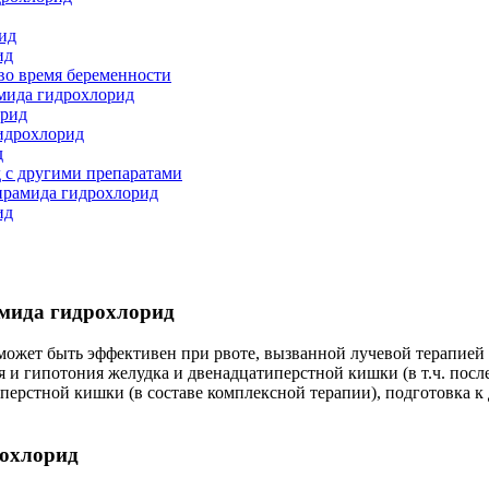
ид
ид
во время беременности
мида гидрохлорид
орид
идрохлорид
д
 с другими препаратами
прамида гидрохлорид
ид
мида гидрохлорид
х может быть эффективен при рвоте, вызванной лучевой терапие
я и гипотония желудка и двенадцатиперстной кишки (в т.ч. пос
иперстной кишки (в составе комплексной терапии), подготовка 
рохлорид