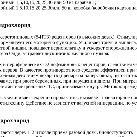
ный 1,5,10,15,20,25,30 или 50 кг барабан 1;
ный 1,5,10,15,20,25,30или 50 кг коробка (коробочка) картонная
идрохлорид
серотониновых (5-НТ3) рецепторов (в высоких дозах). Стимулир
нормализует его моторную функцию. Усиливает тонус и амплиту
стной кишки, повышает перистальтику и ускоряет опорожнение 
тера Одди, устраняет дискинезию желчного пузыря.
х и периферических D2-дофаминовых рецепторов, следствием че
нервов. В качестве противорвотного средства эффективен при т
бочным действием лекарств (препараты наперстянки, цитостатик
 травме, при рвоте беременных, при нарушении диеты. При миг
ания антимигренозных ЛС, принимаемых внутрь. Метоклопрамид 
а, увеличивает секрецию пролактина, вызывает транзиторное п
цетилхолину (действие не зависит от вагусной иннервации, но у
идрохлорид
игается через 1–2 ч после приема разовой дозы, биодоступност