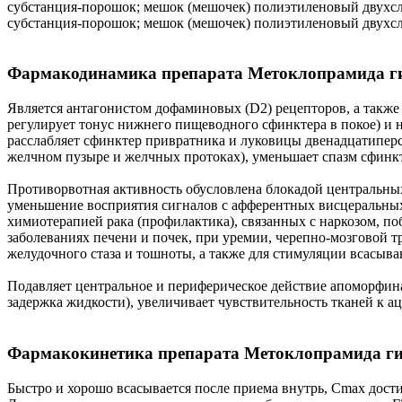
субстанция-порошок; мешок (мешочек) полиэтиленовый двухслой
субстанция-порошок; мешок (мешочек) полиэтиленовый двухслой
Фармакодинамика препарата Метоклопрамида г
Является антагонистом дофаминовых (D2) рецепторов, а также 
регулирует тонус нижнего пищеводного сфинктера в покое) и 
расслабляет сфинктер привратника и луковицы двенадцатипер
желчном пузыре и желчных протоках), уменьшает спазм сфинк
Противорвотная активность обусловлена блокадой центральны
уменьшение восприятия сигналов с афферентных висцеральных 
химиотерапией рака (профилактика), связанных с наркозом, по
заболеваниях печени и почек, при уремии, черепно-мозговой
желудочного стаза и тошноты, а также для стимуляции всасыв
Подавляет центральное и периферическое действие апоморфин
задержка жидкости), увеличивает чувствительность тканей к а
Фармакокинетика препарата Метоклопрамида г
Быстро и хорошо всасывается после приема внутрь, Cmax дост