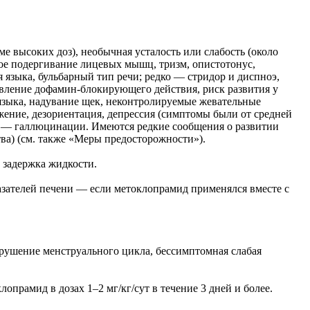
е высоких доз), необычная усталость или слабость (около
жное подергивание лицевых мышц, тризм, опистотонус,
 языка, бульбарный тип речи; редко — стридор и диспноэ,
вление дофамин-блокирующего действия, риск развития у
 языка, надувание щек, неконтролируемые жевательные
жение, дезориентация, депрессия (симптомы были от средней
ко — галлюцинации. Имеются редкие сообщения о развитии
ва) (см. также «Меры предосторожности»).
, задержка жидкости.
азателей печени — если метоклопрамид применялся вместе с
арушение менструального цикла, бессимптомная слабая
рамид в дозах 1–2 мг/кг/сут в течение 3 дней и более.