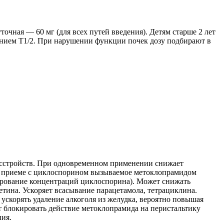
уточная — 60 мг (для всех путей введения). Детям старше 2 лет
чением T1/2. При нарушении функции почек дозу подбирают в
асстройств. При одновременном применении снижает
м приеме с циклоспорином вызываемое метоклопрамидом
рование концентраций циклоспорина). Может снижать
тина. Ускоряет всасывание парацетамола, тетрациклина.
ускорять удаление алкоголя из желудка, вероятно повышая
т блокировать действие метоклопрамида на перистальтику
ия.