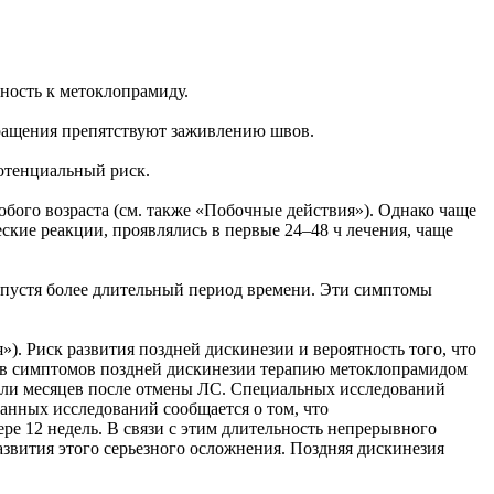
ость к метоклопрамиду.
кращения препятствуют заживлению швов.
потенциальный риск.
бого возраста (см. также «Побочные действия»). Однако чаще
кие реакции, проявлялись в первые 24–48 ч лечения, чаще
 спустя более длительный период времени. Эти симптомы
. Риск развития поздней дискинезии и вероятность того, что
тов симптомов поздней дискинезии терапию метоклопрамидом
 или месяцев после отмены ЛС. Специальных исследований
анных исследований сообщается о том, что
е 12 недель. В связи с этим длительность непрерывного
азвития этого серьезного осложнения. Поздняя дискинезия