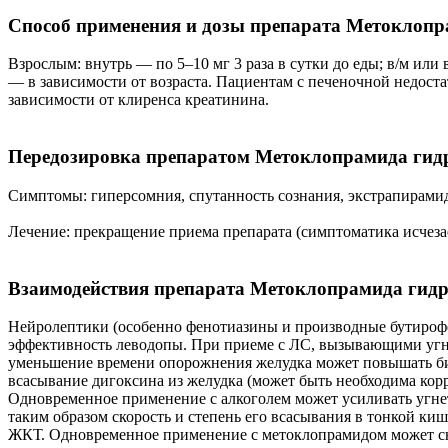
Способ применения и дозы препарата Метоклопр
Взрослым: внутрь — по 5–10 мг 3 раза в сутки до еды; в/м или 
— в зависимости от возраста. Пациентам с печеночной недост
зависимости от клиренса креатинина.
Передозировка препаратом Метоклопрамида гид
Симптомы: гиперсомния, спутанность сознания, экстрапирами
Лечение: прекращение приема препарата (симптоматика исчезае
Взаимодействия препарата Метоклопрамида гидр
Нейролептики (особенно фенотиазины и производные бутироф
эффективность леводопы. При приеме с ЛС, вызывающими уг
уменьшение времени опорожнения желудка может повышать би
всасывание дигоксина из желудка (может быть необходима корр
Одновременное применение с алкоголем может усиливать угнет
таким образом скорость и степень его всасывания в тонкой к
ЖКТ. Одновременное применение с метоклопрамидом может сн