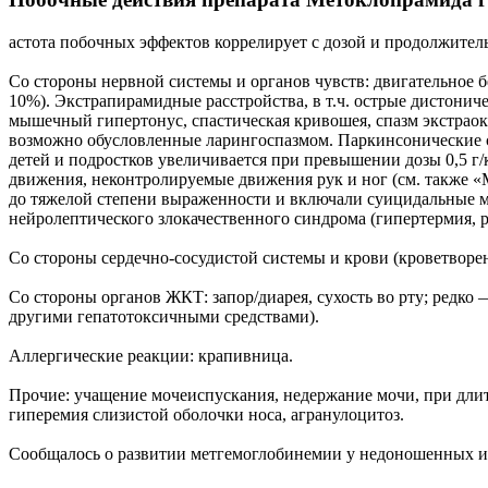
астота побочных эффектов коррелирует с дозой и продолжител
Со стороны нервной системы и органов чувств: двигательное бе
10%). Экстрапирамидные расстройства, в т.ч. острые дистонич
мышечный гипертонус, спастическая кривошея, спазм экстраоку
возможно обусловленные ларингоспазмом. Паркинсонические 
детей и подростков увеличивается при превышении дозы 0,5 г
движения, неконтролируемые движения рук и ног (см. также «
до тяжелой степени выраженности и включали суицидальные м
нейролептического злокачественного синдрома (гипертермия, 
Со стороны сердечно-сосудистой системы и крови (кроветворен
Со стороны органов ЖКТ: запор/диарея, сухость во рту; редк
другими гепатотоксичными средствами).
Аллергические реакции: крапивница.
Прочие: учащение мочеиспускания, недержание мочи, при длит
гиперемия слизистой оболочки носа, агранулоцитоз.
Сообщалось о развитии метгемоглобинемии у недоношенных и р