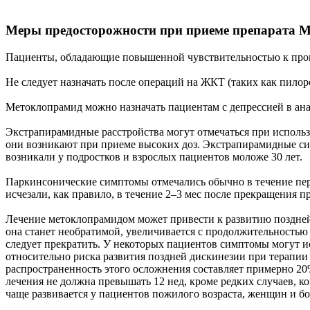
Меры предосторожности при приеме препарата 
Пациенты, обладающие повышенной чувствительностью к прок
Не следует назначать после операций на ЖКТ (таких как пил
Метоклопрамид можно назначать пациентам с депрессией в ана
Экстрапирамидные расстройства могут отмечаться при использ
они возникают при приеме высоких доз. Экстрапирамидные сим
возникали у подростков и взрослых пациентов моложе 30 лет.
Паркинсонические симптомы отмечались обычно в течение перв
исчезали, как правило, в течение 2–3 мес после прекращения 
Лечение метоклопрамидом может привести к развитию поздней д
она станет необратимой, увеличивается с продолжительность
следует прекратить. У некоторых пациентов симптомы могут и
относительно риска развития поздней дискинезии при терапии
распространенность этого осложнения составляет примерно 20
лечения не должна превышать 12 нед, кроме редких случаев, к
чаще развивается у пациентов пожилого возраста, женщин и б