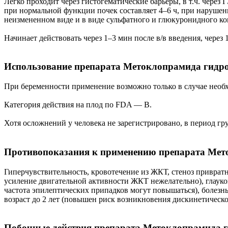
Легко проходит через гистогематические барьеры, в т.ч. через
при нормальной функции почек составляет 4–6 ч, при нарушен
неизмененном виде и в виде сульфатного и глюкуронидного ко
Начинает действовать через 1–3 мин после в/в введения, через 
Использование препарата Метоклопрамида гидро
При беременности применение возможно только в случае необх
Категория действия на плод по FDA — B.
Хотя осложнений у человека не зарегистрировано, в период гр
Противопоказания к применению препарата Мет
Гиперчувствительность, кровотечение из ЖКТ, стеноз привратн
усиление двигательной активности ЖКТ нежелательно), глауко
частота эпилептических припадков могут повышаться), болезн
возраст до 2 лет (повышен риск возникновения дискинетическо
Побочные действия препарата Метоклопрамида 