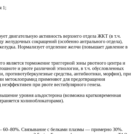
 1;
ует двигательную активность верхнего отдела ЖКТ (в т.ч.
ду желудочных сокращений (особенно антрального отдела),
желудка. Нормализует отделение желчи (повышает давление в
го является торможение триггерной зоны рвотного центра и
ошноте и рвоте различной этиологии, в т.ч. обусловленных
и, противотуберкулезные средства, антибиотики, морфин), при
рени метоклопрамид применяют для предотвращения
неэффективен при рвоте вестибулярного генеза.
овышение уровня альдостерона (возможна кратковременная
страняется холиноблокаторами).
ь — 60–80%. Связывание с белками плазмы — примерно 30%.