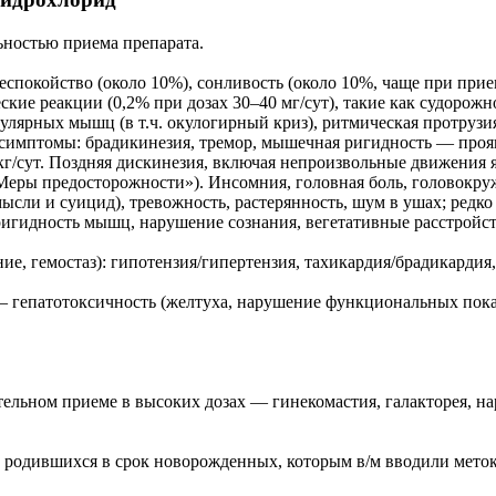
ьностью приема препарата.
спокойство (около 10%), сонливость (около 10%, чаще при прием
еские реакции (0,2% при дозах 30–40 мг/сут), такие как судоро
лярных мышц (в т.ч. окулогирный криз), ритмическая протрузия
симптомы: брадикинезия, тремор, мышечная ригидность — проя
/кг/сут. Поздняя дискинезия, включая непроизвольные движения
Меры предосторожности»). Инсомния, головная боль, головокру
ысли и суицид), тревожность, растерянность, шум в ушах; ред
ригидность мышц, нарушение сознания, вегетативные расстройст
ие, гемостаз): гипотензия/гипертензия, тахикардия/брадикардия
о — гепатотоксичность (желтуха, нарушение функциональных пок
ельном приеме в высоких дозах — гинекомастия, галакторея, н
одившихся в срок новорожденных, которым в/м вводили метоклоп