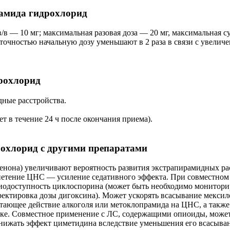
амида гидрохлорид
в/в — 10 мг; максимальная разовая доза — 20 мг, максимальная с
аточностью начальную дозу уменьшают в 2 раза в связи с увели
рохлорид
дные расстройства.
т в течение 24 ч после окончания приема).
охлорид с другими препаратами
енона) увеличивают вероятность развития экстрапирамидных р
нетение ЦНС — усиление седативного эффекта. При совместно
одоступность циклоспорина (может быть необходимо монитори
ектировка дозы дигоксина). Может ускорять всасывание мексиле
ающее действие алкоголя или метоклопрамида на ЦНС, а также 
ишке. Совместное применение с ЛС, содержащими опиоиды, може
ижать эффект циметидина вследствие уменьшения его всасыван