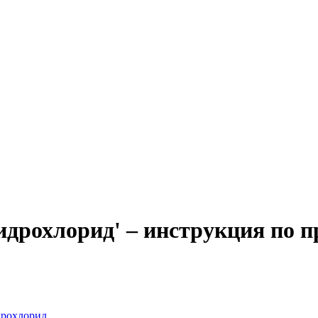
дрохлорид' – инструкция по п
дрохлорид