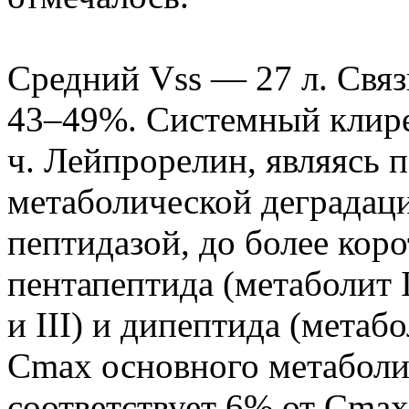
Средний Vss — 27 л. Свя
43–49%. Системный клирен
ч. Лейпрорелин, являясь 
метаболической деградац
пептидазой, до более кор
пентапептида (метаболит I
и III) и дипептида (метаб
Cmax основного метаболи
соответствует 6% от Cmax