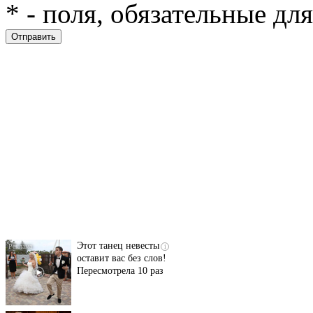
*
- поля, обязательные дл
Скрытая камера на
i
пляже Крыма: Что
люди вытворяют, когда
их не видят...
Этот танец невесты
i
оставит вас без слов!
Пересмотрела 10 раз