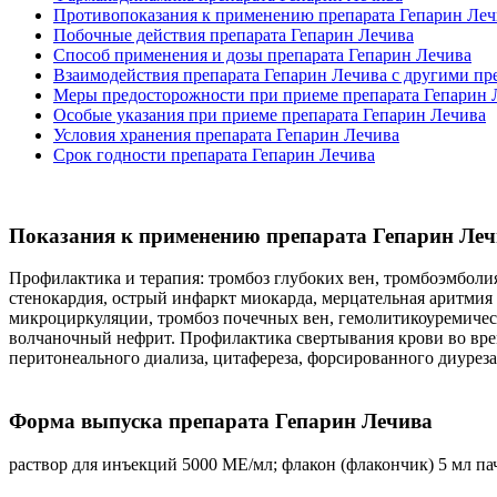
Противопоказания к применению препарата Гепарин Леч
Побочные действия препарата Гепарин Лечива
Способ применения и дозы препарата Гепарин Лечива
Взаимодействия препарата Гепарин Лечива с другими пр
Меры предосторожности при приеме препарата Гепарин 
Особые указания при приеме препарата Гепарин Лечива
Условия хранения препарата Гепарин Лечива
Срок годности препарата Гепарин Лечива
Показания к применению препарата Гепарин Леч
Профилактика и терапия: тромбоз глубоких вен, тромбоэмболия
стенокардия, острый инфаркт миокарда, мерцательная аритмия
микроциркуляции, тромбоз почечных вен, гемолитикоуремичес
волчаночный нефрит. Профилактика свертывания крови во вре
перитонеального диализа, цитафереза, форсированного диурез
Форма выпуска препарата Гепарин Лечива
раствор для инъекций 5000 МЕ/мл; флакон (флакончик) 5 мл пач