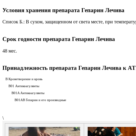
Условия хранения препарата Гепарин Лечива
Список Б.: В сухом, защищенном от света месте, при температу
Срок годности препарата Гепарин Лечива
48 мес.
Принадлежность препарата Гепарин Лечива к A
B Кроветворение и кровь
B01 Антикоагулянты
B01A Антикоагулянты
B01AB Гепарин и его производные
\