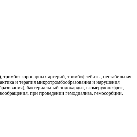
), тромбоз коронарных артерий, тромбофлебиты, нестабильная
лактика и терапия микротромбообразования и нарушения
разования), бактериальный эндокардит, гломерулонефрит,
вообращения, при проведении гемодиализа, гемосорбции,