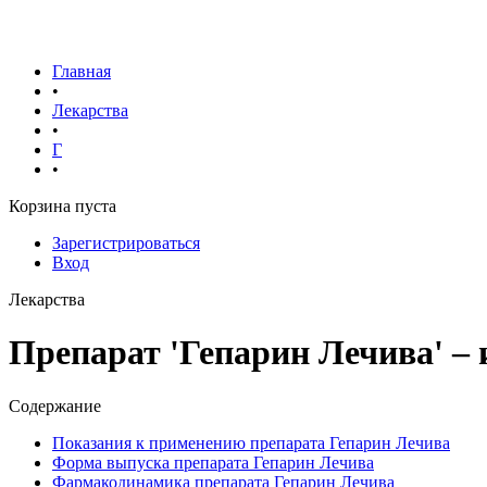
Главная
•
Лекарства
•
Г
•
Корзина пуста
Зарегистрироваться
Вход
Лекарства
Препарат 'Гепарин Лечива' –
Содержание
Показания к применению препарата Гепарин Лечива
Форма выпуска препарата Гепарин Лечива
Фармакодинамика препарата Гепарин Лечива