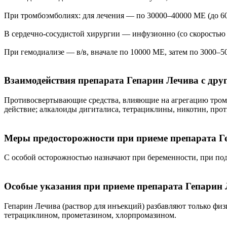
При тромбоэмболиях: для лечения — по 30000–40000 МЕ (до 60
В сердечно-сосудистой хирургии — инфузионно (со скоростью 
При гемодиализе — в/в, вначале по 10000 МЕ, затем по 3000–
Взаимодействия препарата Гепарин Лечива с др
Противосвертывающие средства, влияющие на агрегацию тромб
действие; алкалоиды дигиталиса, тетрациклины, никотин, пр
Меры предосторожности при приеме препарата Г
С особой осторожностью назначают при беременности, при под
Особые указания при приеме препарата Гепарин
Гепарин Лечива (раствор для инъекций) разбавляют только фи
тетрациклином, прометазином, хлорпромазином.