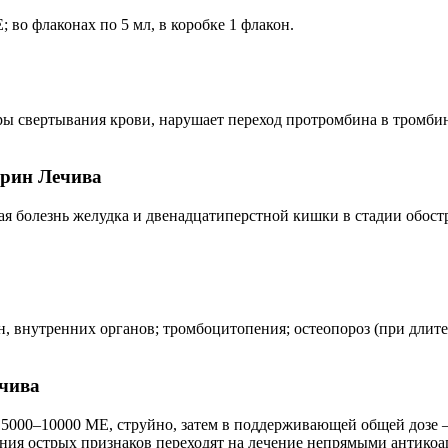
 во флаконах по 5 мл, в коробке 1 флакон.
ры свертывания крови, нарушает переход протромбина в тромби
арин Лечива
ая болезнь желудка и двенадцатиперстной кишки в стадии обост
н, внутренних органов; тромбоцитопения; остеопороз (при длит
ечива
 5000–10000 МЕ, струйно, затем в поддерживающей общей дозе 
ния острых признаков переходят на лечение непрямыми антикоа