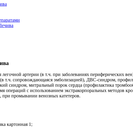
ива
епаратами
Лечива
ива
 легочной артерии (в т.ч. при заболеваниях периферических вен
 (в т.ч. сопровождающаяся эмболизацией), ДВС-синдром, профи
кий синдром, митральный порок сердца (профилактика тромбооб
мя операций с использованием экстракорпоральных методов кро
а, при промывании венозных катетеров.
ка картонная 1;