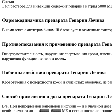
Состав
1 мл раствора для инъекций содержит гепарина натрия 5000 МЕ;
Фармакодинамика препарата Гепарин Лечива
В комплексе с антитромбином III блокирует плазменные факто
Противопоказания к применению препарата Геп
Гиперчувствительность, нарушение свертывания крови, язвенн
нарушения функции печени и почек.
Побочные действия препарата Гепарин Лечива
Кровотечения с поверхности кожи и слизистых оболочек, из ра
Способ применения и дозы препарата Гепарин Л
В/в. При непрерывной капельной инфузии — в начальной дозе
необходимости до — 40000–60000 МЕ в сутки; после исчезнове