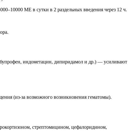
00–10000 МЕ в сутки в 2 раздельных введения через 12 ч.
ора.
ибупрофен, индометацин, дипиридамол и др.) — усиливают
дения (из-за возможного возникновения гематомы).
идрокортизоном, стрептомицином, цефалоридином,