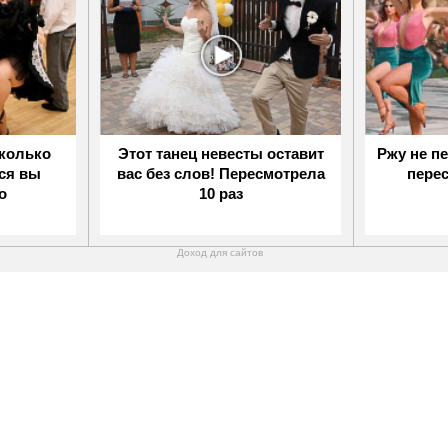
сколько
Этот танец невесты оставит
Ржу не пе
ься вы
вас без слов! Пересмотрела
пере
о
10 раз
Доход для сайтов