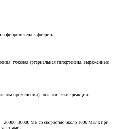
н и фибриногена в фибрин.
рения, тяжелая артериальная гипертензия, выраженные
ельном применении); аллергические реакции.
— 20000–30000 МЕ со скоростью около 1000 МЕ/ч; при
гулянтами.