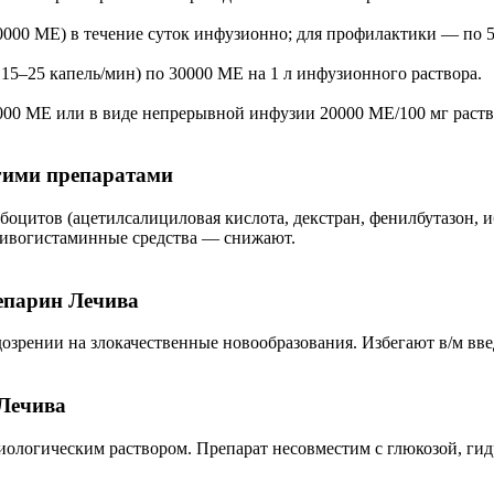
000 МЕ) в течение суток инфузионно; для профилактики — по 50
15–25 капель/мин) по 30000 МЕ на 1 л инфузионного раствора.
5000 МЕ или в виде непрерывной инфузии 20000 МЕ/100 мг раств
угими препаратами
оцитов (ацетилсалициловая кислота, декстран, фенилбутазон, 
отивогистаминные средства — снижают.
епарин Лечива
озрении на злокачественные новообразования. Избегают в/м вве
 Лечива
зиологическим раствором. Препарат несовместим с глюкозой, г