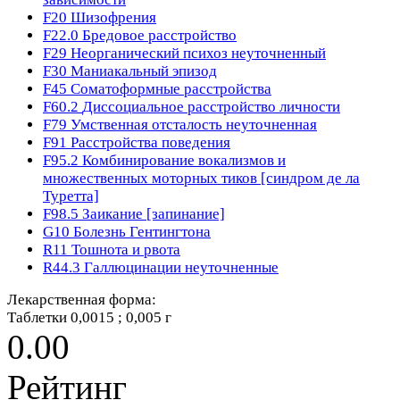
F20
Шизофрения
F22.0
Бредовое расстройство
F29
Неорганический психоз неуточненный
F30
Маниакальный эпизод
F45
Соматоформные расстройства
F60.2
Диссоциальное расстройство личности
F79
Умственная отсталость неуточненная
F91
Расстройства поведения
F95.2
Комбинирование вокализмов и
множественных моторных тиков [синдром де ла
Туретта]
F98.5
Заикание [запинание]
G10
Болезнь Гентингтона
R11
Тошнота и рвота
R44.3
Галлюцинации неуточненные
Лекарственная форма:
Таблетки 0,0015 ; 0,005 г
0.00
Рейтинг