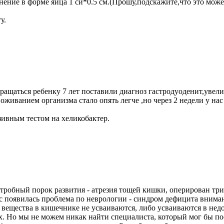
тнение в форме яйца 1 си*0.5 см.(Прошу,подскажите,что это мож
у.
бращаться ребенку 7 лет поставили диагноз гастродуоденит,увел
оживанием организма стало опять легче ,но через 2 недели у нас
ивным тестом на хеликобактер.
утробный порок развития - атрезия тощей кишки, оперирован три 
с появилась проблема по неврологии - синдром дефицита вниман
вещества в кишечнике не усваиваются, либо усваиваются в недос
. Но мы не можем никак найти специалиста, который мог бы пос