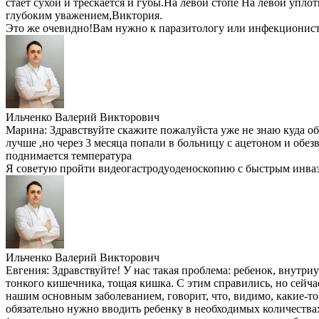
стает сухой и трескается и губы.На левой стопе На левой упло
глубоким уважением,Виктория.
Это же очевидно!Вам нужно к паразитологу или инфекционист
Ильченко Валерий Викторович
Марина:
Здравствуйте скажите пожалуйста уже не знаю куда о
лучше ,но через 3 месяца попали в больницу с ацетоном и обезв
поднимается температура
Я советую пройти видеогастродуоденоскопию с быстрым инваз
Ильченко Валерий Викторович
Евгения:
Здравствуйте! У нас такая проблема: ребенок, внутри
тонкого кишечника, тощая кишка. С этим справились, но сейча
нашим основным заболеванием, говорит, что, видимо, какие-то 
обязательно нужно вводить ребенку в необходимых количествах