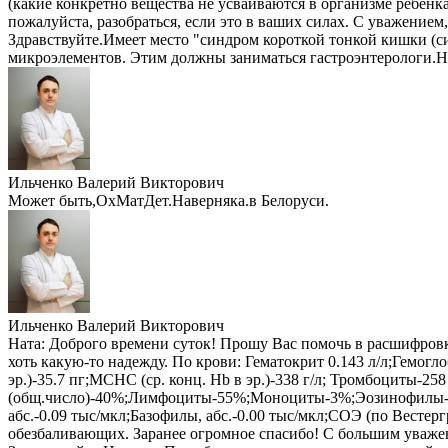
(какие конкретно вещества не усваиваются в организме ребенка
пожалуйста, разобраться, если это в ваших силах. С уважением
Здравствуйте.Имеет место "синдром короткой тонкой кишки (с
микроэлементов. Этим должны заниматься гастроэнтерологи.
Ильченко Валерий Викторович
Может быть,ОхМатДет.Наверняка.в Белоруси.
Ильченко Валерий Викторович
Ната:
Доброго времени суток! Прошу Вас помочь в расшифровке 
хоть какую-то надежду. По крови: Гематокрит 0.143 л/л;Гемогл
эр.)-35.7 пг;МСHС (ср. конц. Hb в эр.)-338 г/л; Тромбоциты
(общ.число)-40%;Лимфоциты-55%;Моноциты-3%;Эозинофилы-2%,
абс.-0.09 тыс/мкл;Базофилы, абс.-0.00 тыс/мкл;СОЭ (по Весте
обезбаливающих. Заранее огромное спасибо! С большим уваже