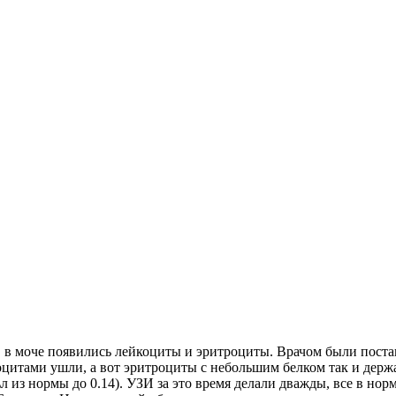
5г. в моче появились лейкоциты и эритроциты. Врачом были пост
оцитами ушли, а вот эритроциты с небольшим белком так и держа
л из нормы до 0.14). УЗИ за это время делали дважды, все в нор