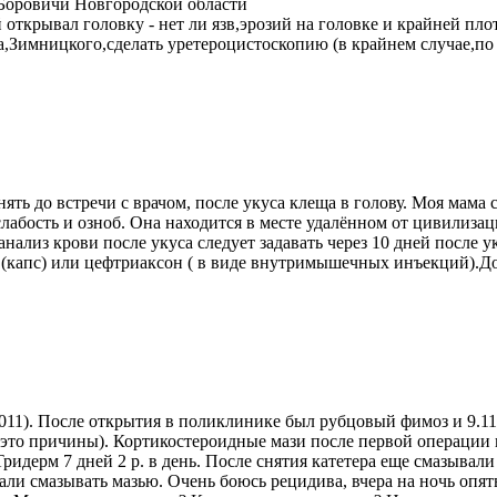
.Боровичи Новгородской области
 открывал головку - нет ли язв,эрозий на головке и крайней пло
га,Зимницкого,сделать уретероцистоскопию (в крайнем случае,по
ть до встречи с врачом, после укуса клеща в голову. Моя мама с
 слабость и озноб. Она находится в месте удалённом от цивилиза
нализ крови после укуса следует задавать через 10 дней после у
н (капс) или цефтриаксон ( в виде внутримышечных инъекций).
2011). После открытия в поликлинике был рубцовый фимоз и 9.11
это причины). Кортикостероидные мази после первой операции н
ридерм 7 дней 2 р. в день. После снятия катетера еще смазывали 
али смазывать мазью. Очень боюсь рецидива, вчера на ночь опять