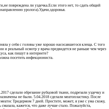
ти,не повреждена ли уздечка.Если этого нет, то сдать общий
 направлению уролога).Удачи,здоровья.
няла у себя с головы уже хорошо насосавшегося клеща. С того
ции и реальный осмотр у врача предвидется не раньше чем через
куса, как пишут в интернете?
Должна посетить инфекциониста.
.2017 сделали обрезание рубцовой ткани, подрезали уздечку и
азначены не были. 5.04.2018 сделали меатопластику. После
меатос Тридермом 7 дней. Простите, может, я уже с ума схожу,
 смазала, кажется, что даже лучше стало. Пожалуйста,