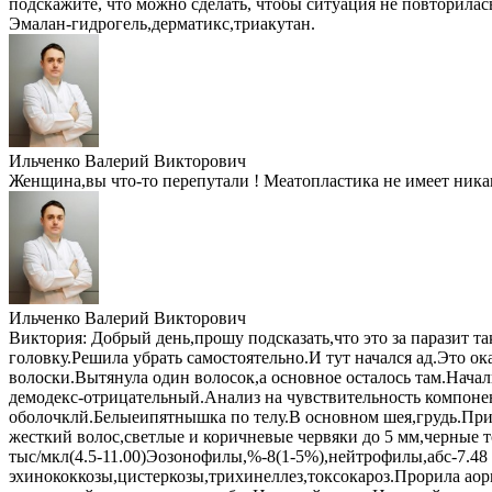
подскажите, что можно сделать, чтобы ситуация не повторилась
Эмалан-гидрогель,дерматикс,триакутан.
Ильченко Валерий Викторович
Женщина,вы что-то перепутали ! Меатопластика не имеет ник
Ильченко Валерий Викторович
Виктория:
Добрый день,прошу подсказать,что это за паразит т
головку.Решила убрать самостоятельно.И тут начался ад.Это о
волоски.Вытянула один волосок,а основное осталось там.Нача
демодекс-отрицательный.Анализ на чувствительность компонен
оболочклй.Белыеипятнышка по телу.В основном шея,грудь.При 
жесткий волос,светлые и коричневые червяки до 5 мм,черные т
тыс/мкл(4.5-11.00)Эозонофилы,%-8(1-5%),нейтрофилы,абс-7.48
эхинококкозы,цистеркозы,трихинеллез,токсокароз.Прорила аор