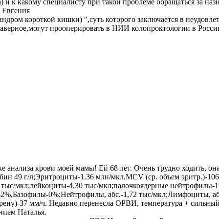
) и к какому специалисту при такой проблеме обращаться за наз
, Евгения
индром короткой кишки) ",суть которого заключается в неудовл
Наверное,могут прооперировать в НИИ колопроктологии в Росс
анализа крови моей мамы! Ей 68 лет. Очень трудно ходить, она 
обин 49 г/л;Эритроциты-1.36 млн/мкл,MCV (ср. объем эритр.)-106
-258 тыс/мкл;лейкоциты-4.30 тыс/мкл;палочкоядерные нейтрофи
Базофилы-0%;Нейтрофилы, абс.-1,72 тыс/мкл;Лимфоциты, абс.-
ргрену)-37 мм/ч. Недавно перенесла ОРВИ, температура + сильн
нием Наталья.