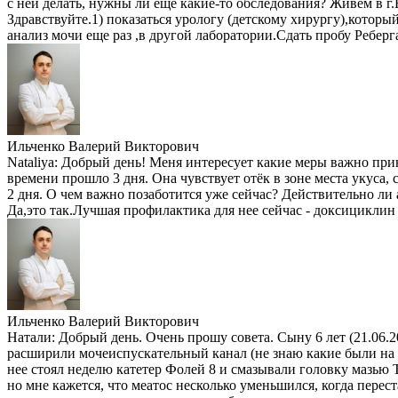
с ней делать, нужны ли еще какие-то обследования? Живем в г
Здравствуйте.1) показаться урологу (детскому хирургу),который
анализ мочи еще раз ,в другой лаборатории.Сдать пробу Ребер
Ильченко Валерий Викторович
Nataliya:
Добрый день! Меня интересует какие меры важно приня
времени прошло 3 дня. Она чувствует отёк в зоне места укуса,
2 дня. О чем важно позаботится уже сейчас? Действительно ли а
Да,это так.Лучшая профилактика для нее сейчас - доксицикли
Ильченко Валерий Викторович
Натали:
Добрый день. Очень прошу совета. Сыну 6 лет (21.06.
расширили мочеиспускательный канал (не знаю какие были на 
нее стоял неделю катетер Фолей 8 и смазывали головку мазью Т
но мне кажется, что меатос несколько уменьшился, когда перест