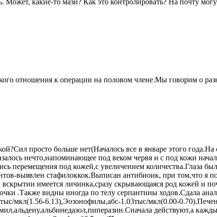
. Может, какие-то мази? Как это контролировать? На почту могу
акого отношения к операции на половом члене.Мы говорим о раз
акой?Сил просто больше нет(Началось все в январе этого года.На
казалось нечто,напоминающее под веком червя и с под кожи нача
лись перемещения под кожей,с увеличением количества.Глаза б
тов-выявлен стафилоккок.Выписан антибиоик, при том,что я по
вскрытии имеется личинка,сразу скрывающаяся род кожей и поче
очки .Также видны иногда по телу серпантины ходов.Сдала анал
 тыс/мкл(1.56-6.13),Эозонофилы,абс-1.03тыс/мкл(0.00-0.70).Печ
мил,альдену,альбинедазол,пиперазин.Сначала действуют,а кажды