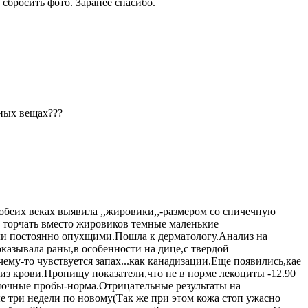
 сбросить фото. Заранее спасибо.
ных вещах???
 обеих веках выявила ,,жировики,,-размером со спичечную
л торчать вместо жировиков темные маленькие
ыли постоянно опухщими.Пошла к дерматологу.Анализ на
казывала раны,в особенности на дице,с твердой
му-то чувствуется запах...как канадизации.Еще появились,кае
из крови.Пропищу показатели,что не в норме лекоциты -12.90
еночные пробы-норма.Отрицательные результаты на
е три недели по новому(Так же при этом кожа стоп ужасно