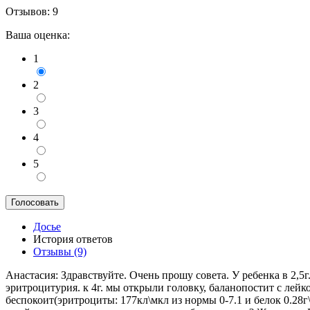
Отзывов: 9
Ваша оценка:
1
2
3
4
5
Досье
История ответов
Отзывы (9)
Анастасия:
Здравствуйте. Очень прошу совета. У ребенка в 2,
эритроцитурия. к 4г. мы открыли головку, баланопостит с лейк
беспокоит(эритроциты: 177кл\мкл из нормы 0-7.1 и белок 0.28г\