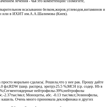
начением лечения - чья это компетенция? Помогите,
етварительном всасывании белком,жиров,углеводов,витаминов и
ии или в ИХИТ им.А.А.Шалимова (Киев).
просто морально сдалась(. Решила,что у нее рак. Прошу дайте
.0 фл;RDW (шир. распред. эритр)-25.5 %;MCH (ср. содер. Hb в
лы-1%;Сегментоядерные нейтрофилы-39%;нейтрофилы
2.37тыс/мкл; Моноциты, абс. -0.13 тыс/мкл;Эозинофилы,
ый кашель. Очень много принимала деклофинака и других