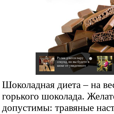
Ролик длится пару
i
секунд, но вы будете в
шоке от увиденного
Шоколадная диета – на ве
горького шоколада. Желате
допустимы: травяные наст