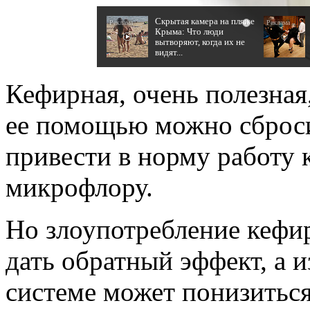
Скрытая камера на пляже
i
Крыма: Что люди
вытворяют, когда их не
видят...
Кефирная, очень полезная,
ее помощью можно сброс
привести в норму работу 
микрофлору.
Но злоупотребление кефир
дать обратный эффект, а и
системе может понизитьс