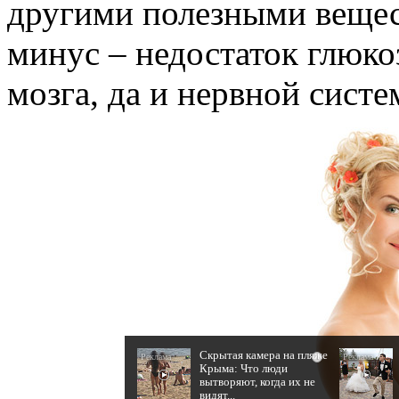
другими полезными вещес
минус – недостаток глюкоз
мозга, да и нервной систе
Скрытая камера на пляже
i
Крыма: Что люди
вытворяют, когда их не
видят...