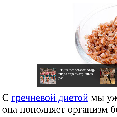
Ржу не переставая, это
i
видео пересмотришь не
раз
С
гречневой диетой
мы уж
она пополняет организм б