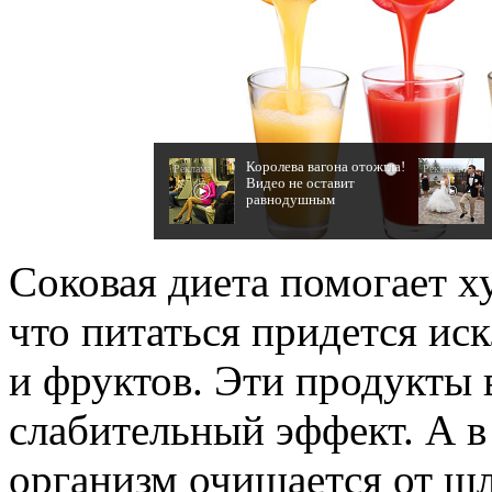
Королева вагона отожгла!
i
Видео не оставит
равнодушным
Соковая диета помогает ху
что питаться придется ис
и фруктов. Эти продукты
слабительный эффект. А в 
организм очищается от шл